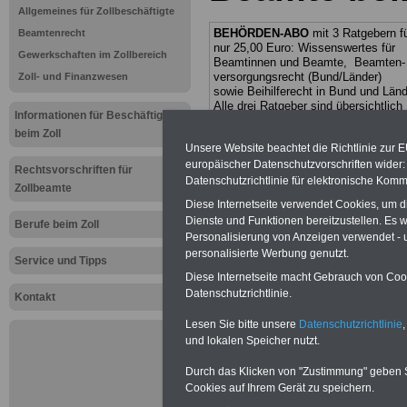
Allgemeines für Zollbeschäftigte
BEHÖRDEN-ABO
mit 3 Ratgebern f
Beamtenrecht
nur 25,00 Euro: Wissenswertes für
Gewerkschaften im Zollbereich
Beamtinnen und Beamte, Beamten-
versorgungsrecht (Bund/Länder)
Zoll- und Finanzwesen
sowie Beihilferecht in Bund und Länd
Alle drei Ratgeber sind übersichtlich
Informationen für Beschäftigte
gegliedert und erläutern auch kompliz
beim Zoll
Sachverhalte verständlich (auch für
Unsere Website beachtet die Richtlinie zur 
Mitarbeiter/innen der öffent-lichen
Verwaltung
geeignet).
Das
BEHÖRD
europäischer Datenschutzvorschriften wide
Rechtsvorschriften für
ABO
>>> kann hier bestellt werden
Datenschutzrichtlinie für elektronische Komm
Zollbeamte
ACHTUNG Neue Broschüre zum
Diese Internetseite verwendet Cookies, um 
vorbestellen:
Dienste und Funktionen bereitzustellen. Es
Berufe beim Zoll
Teilweise fünfstellige Nachzahlungen
Personalisierung von Anzeigen verwendet - un
Beamtinnen & Beamte in Bund und
personalisierte Werbung genutzt.
Service und Tipps
Ländern durch Neuregelung der
amtsangemessen
Diese Internetseite macht Gebrauch von Cooki
Alimentation
>>>zur
Datenschutzrichtlinie.
Kontakt
(Vor)Bestellung
Lesen Sie bitte unsere
Datenschutzrichtlinie
,
und lokalen Speicher nutzt.
PDF-SERVICE:
Zehn OnlineBücher &
Durch das Klicken von "Zustimmung" geben Sie
Beamte zum Komplettpreis von 15 Eu
Cookies auf Ihrem Gerät zu speichern.
geeignet.
Sie können Sie zehn Tasc
und ausdrucken:
Wissenswertes z