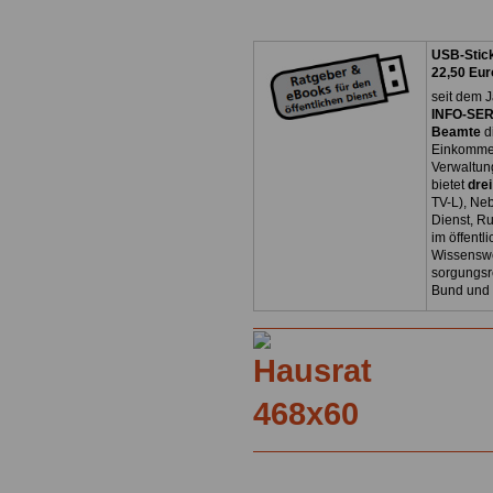
USB-Stick
22,50 Eur
seit dem J
INFO-SERV
Beamte
d
Einkommen
Verwaltun
bietet
dre
TV-L), Neb
Dienst, R
im öffentl
Wissenswe
sorgungsr
Bund und