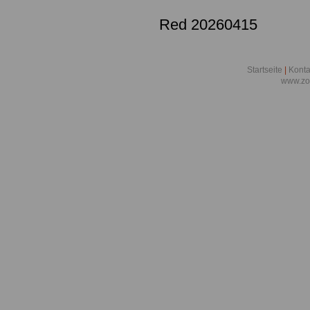
Red 20260415
Startseite
|
Konta
www.zo