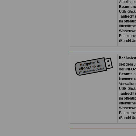
Arbeitsbe
Beamtenv
USB-Stick
Tarifrecht
im öffent
öffentlich
Wissenswe
Beamtenve
(Bund/Lä
Exklusive
seit dem J
der
INFO-
Beamte
d
kommen un
Verwaltun
USB-Stick
Tarifrecht
im öffent
öffentlich
Wissenswe
Beamtenve
(Bund/Lä