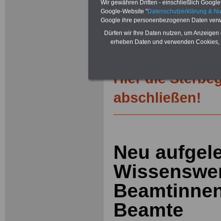
Wir gewähren Dritten - einschließlich Google -
Beihilfe sowie
Nebentätigkeitsrecht
Google-Website "
Datenschutzerklärung & N
öffentlichen Dienst
>>>mehr Inform
Google ihre personenbezogenen Daten verw
ACHTUNG Nachzahlung für alle Be
amtsangemessener Alimentation
Dürfen wir Ihre Daten nutzen, um Anzeigen 
erheben Daten und verwenden Cookies, 
Teilweise 5-stellige Nachzahlungen
Post, Telekom und Postbank) sowwie
amtsangemessen Alimentation
Hier die Sterbe
abschließen!
Neu aufgele
Wissenswer
Beamtinne
Beamte