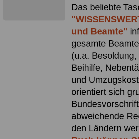
Das beliebte Ta
"WISSENSWERT
und Beamte"
in
gesamte Beamte
(u.a. Besoldung
Beihilfe, Nebentä
und Umzugskost
orientiert sich g
Bundesvorschrif
abweichende Reg
den Ländern werd