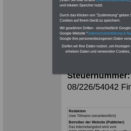
Lesen Sie bitte unsere
Datenschutzrichtlinie
,
Tel:
0179 / 42 99
und lokalen Speicher nutzt.
Fax:
0201 / 87 7
Durch das Klicken von "Zustimmung" geben Sie
Cookies auf Ihrem Gerät zu speichern.
E-Mail:
infoser
Wir gewähren Dritten - einschließlich Google -
Google-Website "
Datenschutzerklärung & N
informationen.
Google ihre personenbezogenen Daten verw
Dürfen wir Ihre Daten nutzen, um Anzeigen 
Gläubiger-ID (S
erheben Daten und verwenden Cookies, 
DE79ZZZ000013
Steuernummer:
08/226/54042 Fi
Redaktion
Uwe Tillmann (verantwortlich)
Betreiber der Website (Publisher)
Das Internetangebot wird vom