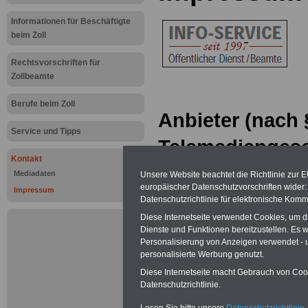
Informationen für Beschäftigte
beim Zoll
Rechtsvorschriften für
Zollbeamte
Berufe beim Zoll
Anbieter (nach 
Service und Tipps
Telemediengese
Kontakt
INFO-SERVICE
Mediadaten
Unsere Website beachtet die Richtlinie zur 
europäischer Datenschutzvorschriften wide
Impressum
Öffentlicher Die
Datenschutzrichtlinie für elektronische Komm
Diese Internetseite verwendet Cookies, um 
Dipl. Verw. Uwe 
Dienste und Funktionen bereitzustellen. Es
Personalisierung von Anzeigen verwendet - un
Carl-Ludwig-Seeg
personalisierte Werbung genutzt.
Diese Internetseite macht Gebrauch von Cooki
55232 Alzey
Datenschutzrichtlinie.