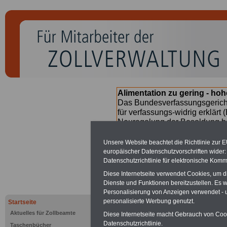
Alimentation zu gering - ho
Das Bundesverfassungsgericht
für verfassungs-widrig erklärt 
Neuregelung der Besoldung b
(Beamte & Ruhestandsbeamte) 
Nachzahlungen (Medienberichte
Unsere Website beachtet die Richtlinie zur 
Beamte
zwischen
mind. 3.00
europäischer Datenschutzvorschriften wide
SERVICE gibt hierzu im II. Vj
Datenschutzrichtlinie für elektronische Komm
(unmittelbar nach Beschluss e
Diese Internetseite verwendet Cookies, um 
Bundesregierung >>>
zur (
Dienste und Funktionen bereitzustellen. Es
Personalisierung von Anzeigen verwendet - un
personalisierte Werbung genutzt.
Startseite
Aktuelles für Zollbeamte
Post-
Diese Internetseite macht Gebrauch von Cooki
Datenschutzrichtlinie.
Taschenbücher