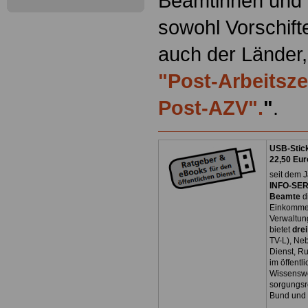
Beamtinnen und 
sowohl Vorschift
auch der Länder,
"Post-Arbeitsze
Post-AZV".
"
.
USB-Stick
22,50 Eur
seit dem J
INFO-SERV
Beamte
d
Einkommen
Verwaltun
bietet
dre
TV-L), Neb
Dienst, R
im öffentl
Wissenswe
sorgungsr
Bund und