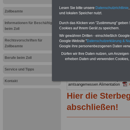
Arbeitszei
Lesen Sie bitte unsere
Datenschutzrichtlinie
,
Zollbeamte
und lokalen Speicher nutzt.
2003 - Pos
Durch das Klicken von "Zustimmung" geben Sie
Informationen für Beschäftigte
Cookies auf Ihrem Gerät zu speichern.
beim Zoll
PDF-SERVICE:
Zehn OnlineBücher &
Wir gewähren Dritten - einschließlich Google -
Beamte zum Komplettpreis von 15 Eu
Rechtsvorschriften für
Google-Website "
Datenschutzerklärung & N
geeignet.
Sie können Sie zehn Tasc
Google ihre personenbezogenen Daten verw
Zollbeamte
und ausdrucken:
Wissenswertes z
Beihilfe sowie
Nebentätigkeitsrecht
Dürfen wir Ihre Daten nutzen, um Anzeigen 
öffentlichen Dienst
>>>mehr Inform
Berufe beim Zoll
erheben Daten und verwenden Cookies, 
ACHTUNG Nachzahlung für alle Be
amtsangemessener Alimentation
Service und Tipps
Teilweise 5-stellige Nachzahlungen
Post, Telekom und Postbank) sowwie
Kontakt
amtsangemessen Alimentation
Hier die Sterbe
abschließen!